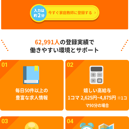
62,991人
の登録実績で
働きやすい環境とサポート
01
02
毎日50件以上の
嬉しい高給与
豊富な求人情報
1コマ 2,625円~4,875円
※1コ
マ90分の場合
03
04