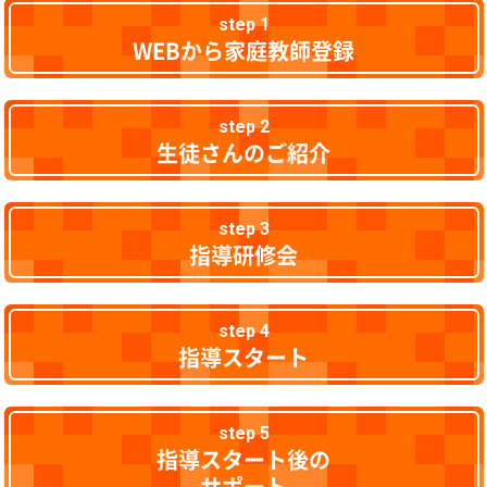
step 1
WEBから家庭教師登録
step 2
生徒さんのご紹介
step 3
指導研修会
step 4
指導スタート
step 5
指導スタート後の