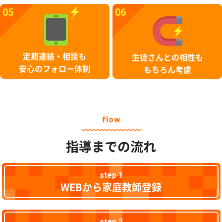
05
06
定期連絡・相談も
生徒さんとの相性も
安心のフォロー体制
もちろん考慮
flow
指導までの流れ
step 1
WEBから家庭教師登録
step 2