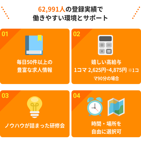
62,991人
の登録実績で
働きやすい環境とサポート
01
02
毎日50件以上の
嬉しい高給与
豊富な求人情報
1コマ 2,625円~4,875円
※1コ
マ90分の場合
03
04
時間・場所を
ノウハウが詰まった研修会
自由に選択可