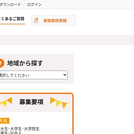
ダウンロード
ログイン
よくあるご質問
地域から探す
資 格
大生･大学生･大学院生
専生･社会人