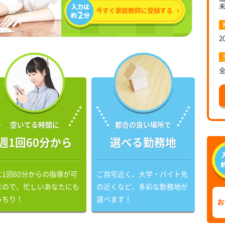
2
空いてる時間に
都合の良い場所で
週1回60分から
選べる勤務地
に1回60分からの指導が可
ご自宅近く、大学・バイト先
なので、忙しいあなたにも
の近くなど、多彩な勤務地が
っちり！
選べます！