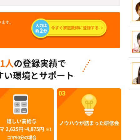
います。
91人
の登録実績で
すい環境とサポート
03
嬉しい高給与
ノウハウが詰まった研修会
マ 2,625円~4,875円
※1
コマ90分の場合