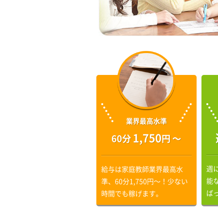
業界最高水準
1,750
60分
円 〜
週
給与は家庭教師業界最高水
能
準、60分1,750円〜！少ない
ば
時間でも稼げます。