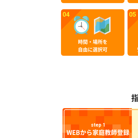
04
05
時間・場所を
自由に選択可
step 1
WEBから家庭教師登録