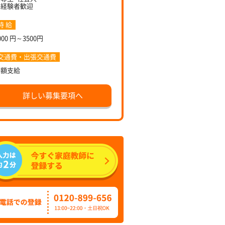
未経験者歓迎
時 給
000 円～3500円
交通費・出張交通費
全額支給
詳しい募集要項へ