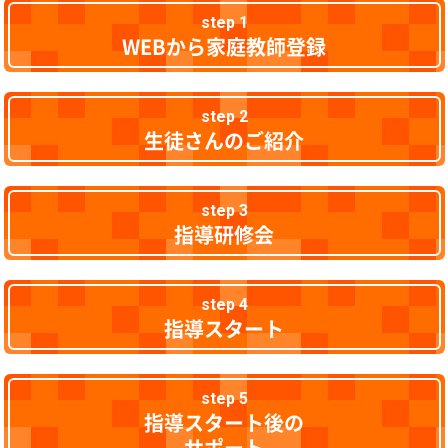
step 1
WEBから家庭教師登録
step 2
生徒さんのご紹介
step 3
指導研修会
step 4
指導スタート
step 5
指導スタート後の