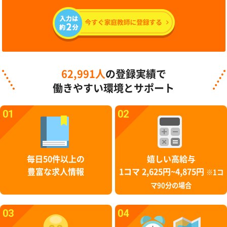
62,991人
の登録実績で
働きやすい環境とサポート
01
02
毎日50件以上の
嬉しい高給与
豊富な求人情報
1コマ 2,625円~4,875円
※1コ
マ90分の場合
03
04