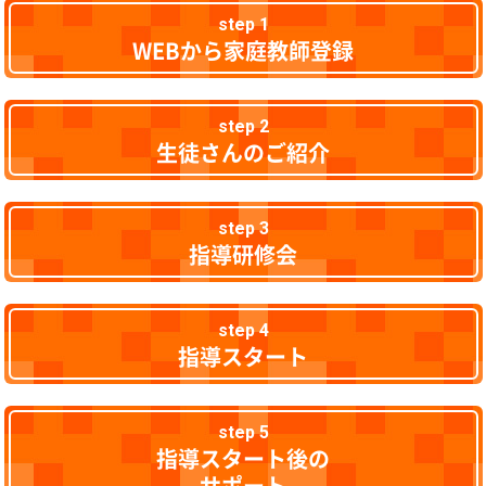
step 1
WEBから家庭教師登録
step 2
生徒さんのご紹介
step 3
指導研修会
step 4
指導スタート
step 5
指導スタート後の