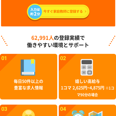
62,991人
の登録実績で
働きやすい環境とサポート
01
02
毎日50件以上の
嬉しい高給与
豊富な求人情報
1コマ 2,625円~4,875円
※1コ
マ90分の場合
03
04