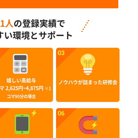
91人
の登録実績で
すい環境とサポート
03
嬉しい高給与
ノウハウが詰まった研修会
マ 2,625円~4,875円
※1
コマ90分の場合
06