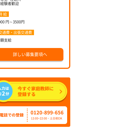
未経験者歓迎
時 給
000 円～3500円
交通費・出張交通費
全額支給
詳しい募集要項へ