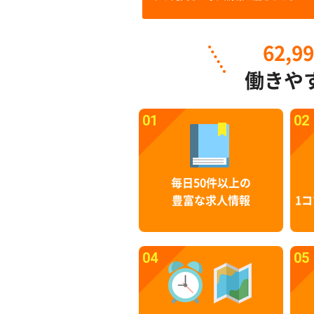
62,9
働きや
01
02
毎日50件以上の
豊富な求人情報
1コ
04
05