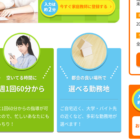
2
空いてる時間に
都合の良い場所で
週1回60分から
選べる勤務地
に1回60分からの指導が可
ご自宅近く、大学・バイト先
なので、忙しいあなたにも
の近くなど、多彩な勤務地が
っちり！
選べます！