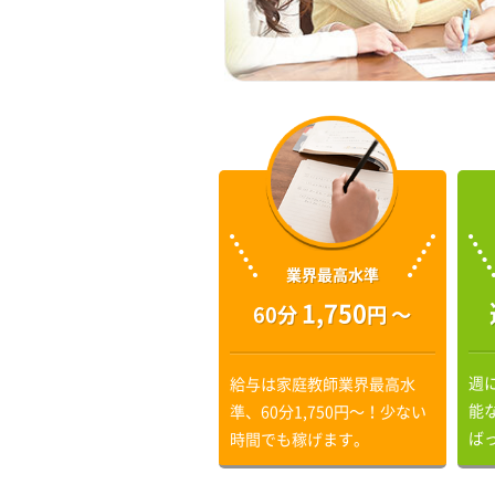
業界最高水準
1,750
60分
円 〜
週
給与は家庭教師業界最高水
能
準、60分1,750円〜！少ない
ば
時間でも稼げます。