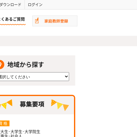
ダウンロード
ログイン
よくあるご質問
地域から探す
資 格
大生･大学生･大学院生
専生･社会人