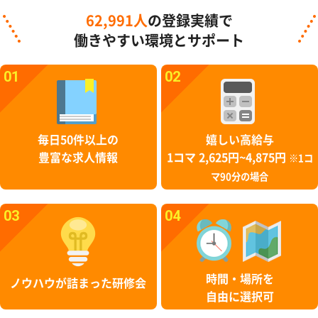
62,991人
の登録実績で
働きやすい環境とサポート
01
02
毎日50件以上の
嬉しい高給与
豊富な求人情報
1コマ 2,625円~4,875円
※1コ
マ90分の場合
03
04
時間・場所を
ノウハウが詰まった研修会
自由に選択可