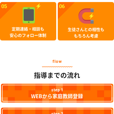
05
06
定期連絡・相談も
生徒さんとの相性も
安心のフォロー体制
もちろん考慮
flow
指導までの流れ
step 1
WEBから家庭教師登録
step 2