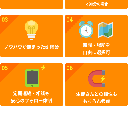
マ90分の場合
03
04
時間・場所を
ノウハウが詰まった研修会
自由に選択可
05
06
定期連絡・相談も
生徒さんとの相性も
安心のフォロー体制
もちろん考慮