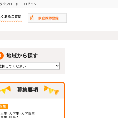
ダウンロード
ログイン
よくあるご質問
地域から探す
資 格
大生･大学生･大学院生
専生･社会人