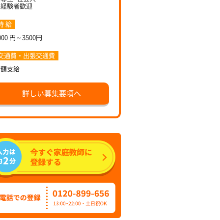
未経験者歓迎
時 給
000 円～3500円
交通費・出張交通費
全額支給
詳しい募集要項へ