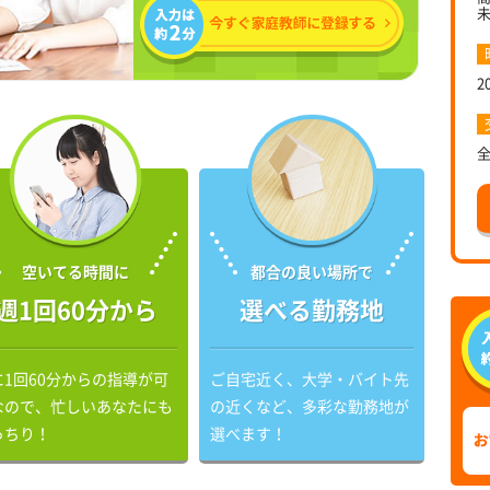
2
空いてる時間に
都合の良い場所で
週1回60分から
選べる勤務地
に1回60分からの指導が可
ご自宅近く、大学・バイト先
なので、忙しいあなたにも
の近くなど、多彩な勤務地が
っちり！
選べます！