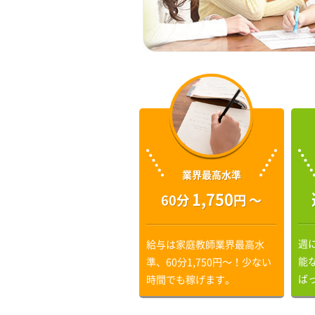
業界最高水準
1,750
60分
円 〜
週
給与は家庭教師業界最高水
能
準、60分1,750円〜！少ない
ば
時間でも稼げます。