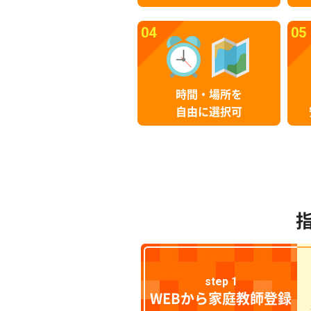
04
05
時間・場所を
自由に選択可
step 1
WEBから家庭教師登録