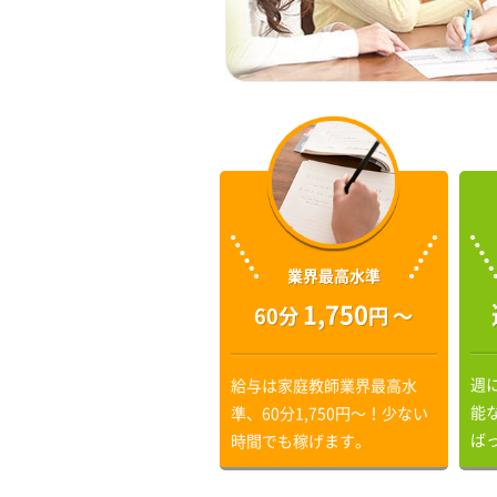
業界最高水準
1,750
60分
円 〜
週
給与は家庭教師業界最高水
能
準、60分1,750円〜！少ない
ば
時間でも稼げます。