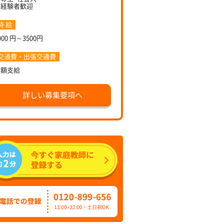
未経験者歓迎
時 給
000 円～3500円
交通費・出張交通費
全額支給
詳しい募集要項へ