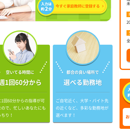
2
空いてる時間に
都合の良い場所で
週1回60分から
選べる勤務地
に1回60分からの指導が可
ご自宅近く、大学・バイト先
なので、忙しいあなたにも
の近くなど、多彩な勤務地が
っちり！
選べます！