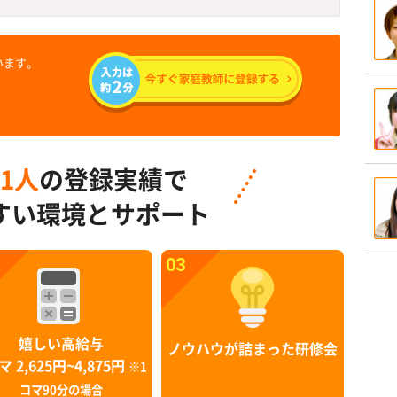
います。
91人
の登録実績で
すい環境とサポート
03
嬉しい高給与
ノウハウが詰まった研修会
マ 2,625円~4,875円
※1
コマ90分の場合