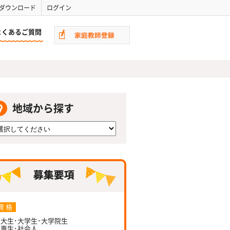
ダウンロード
ログイン
よくあるご質問
地域から探す
資 格
大生･大学生･大学院生
専生･社会人