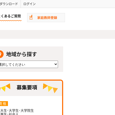
ダウンロード
ログイン
よくあるご質問
地域から探す
資 格
大生･大学生･大学院生
専生･社会人