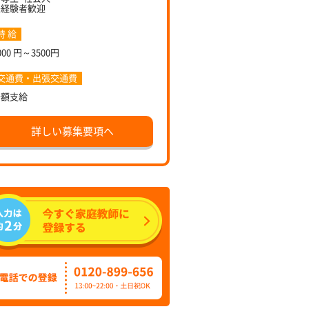
未経験者歓迎
時 給
000 円～3500円
交通費・出張交通費
全額支給
詳しい募集要項へ