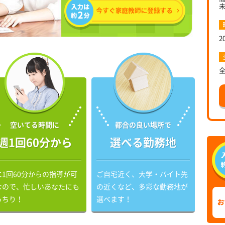
2
空いてる時間に
都合の良い場所で
週1回60分から
選べる勤務地
に1回60分からの指導が可
ご自宅近く、大学・バイト先
なので、忙しいあなたにも
の近くなど、多彩な勤務地が
っちり！
選べます！