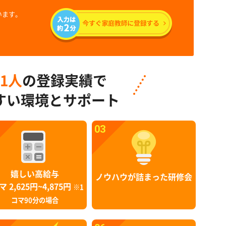
います。
91人
の登録実績で
すい環境とサポート
03
嬉しい高給与
ノウハウが詰まった研修会
マ 2,625円~4,875円
※1
コマ90分の場合