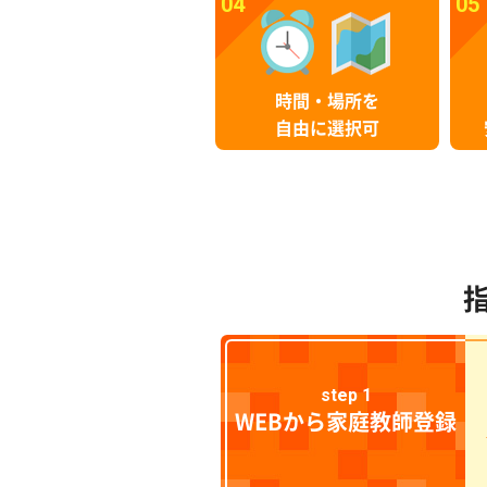
04
05
時間・場所を
自由に選択可
step 1
WEBから家庭教師登録