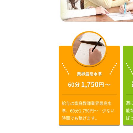
業界最高水準
1,750
60分
円 〜
週
給与は家庭教師業界最高水
能
準、60分1,750円〜！少ない
ば
時間でも稼げます。