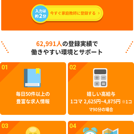
62,991人
の登録実績で
働きやすい環境とサポート
01
02
毎日50件以上の
嬉しい高給与
豊富な求人情報
1コマ 2,625円~4,875円
※1コ
マ90分の場合
03
04