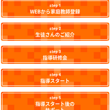
step 1
WEBから家庭教師登録
step 2
生徒さんのご紹介
step 3
指導研修会
step 4
指導スタート
step 5
指導スタート後の