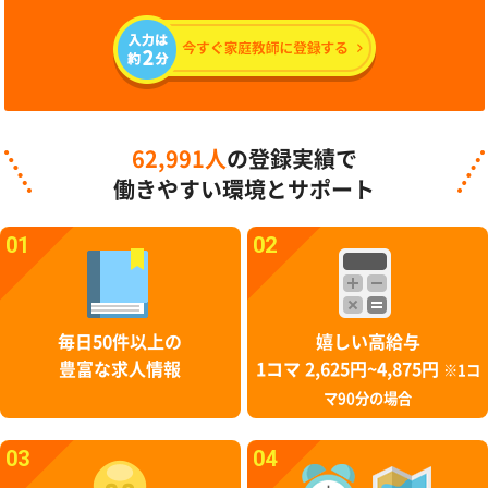
62,991人
の登録実績で
働きやすい環境とサポート
01
02
毎日50件以上の
嬉しい高給与
豊富な求人情報
1コマ 2,625円~4,875円
※1コ
マ90分の場合
03
04