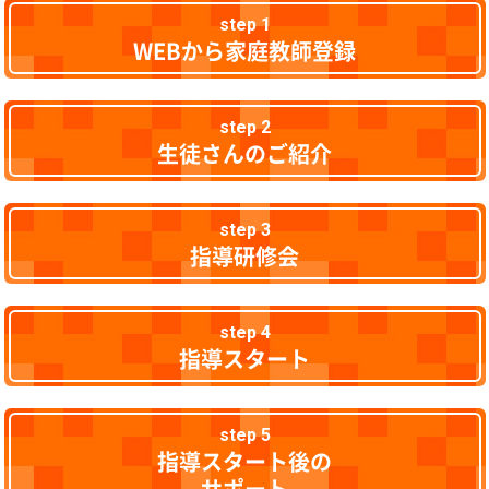
step 1
WEBから家庭教師登録
step 2
生徒さんのご紹介
step 3
指導研修会
step 4
指導スタート
step 5
指導スタート後の