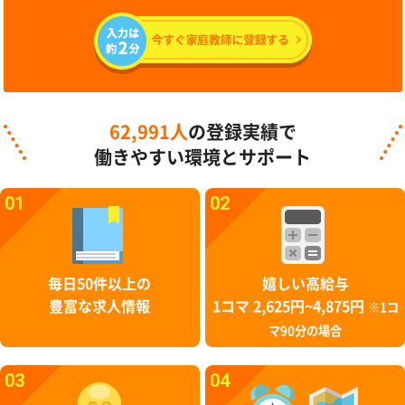
62,991人
の登録実績で
働きやすい環境とサポート
01
02
毎日50件以上の
嬉しい高給与
豊富な求人情報
1コマ 2,625円~4,875円
※1コ
マ90分の場合
03
04