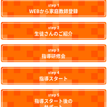
step 1
WEBから家庭教師登録
step 2
生徒さんのご紹介
step 3
指導研修会
step 4
指導スタート
step 5
指導スタート後の