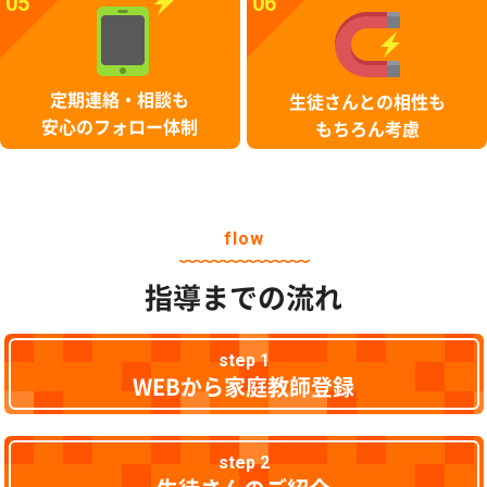
05
06
定期連絡・相談も
生徒さんとの相性も
安心のフォロー体制
もちろん考慮
flow
指導までの流れ
step 1
WEBから家庭教師登録
step 2