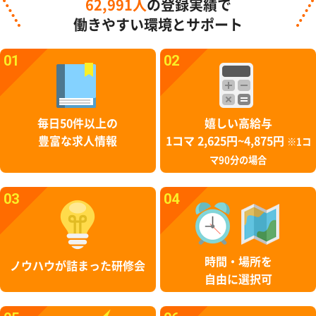
62,991人
の登録実績で
働きやすい環境とサポート
01
02
毎日50件以上の
嬉しい高給与
豊富な求人情報
1コマ 2,625円~4,875円
※1コ
マ90分の場合
03
04
時間・場所を
ノウハウが詰まった研修会
自由に選択可