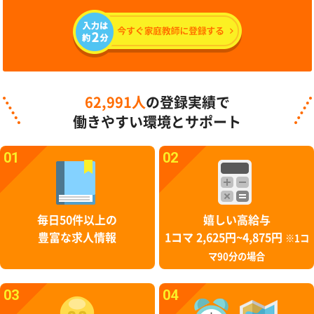
62,991人
の登録実績で
働きやすい環境とサポート
01
02
毎日50件以上の
嬉しい高給与
豊富な求人情報
1コマ 2,625円~4,875円
※1コ
マ90分の場合
03
04