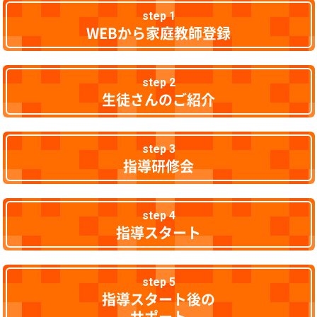
step 1
WEBから家庭教師登録
step 2
生徒さんのご紹介
step 3
指導研修会
step 4
指導スタート
step 5
指導スタート後の