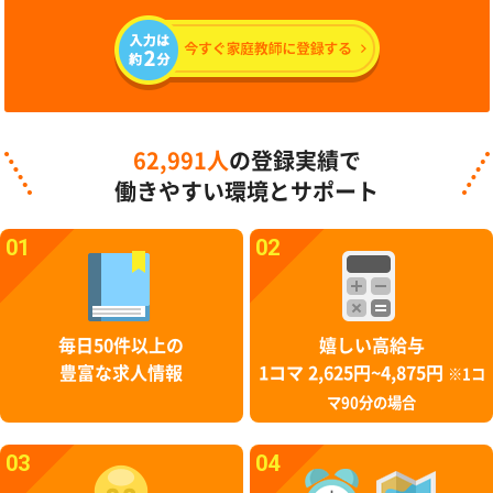
62,991人
の登録実績で
働きやすい環境とサポート
01
02
毎日50件以上の
嬉しい高給与
豊富な求人情報
1コマ 2,625円~4,875円
※1コ
マ90分の場合
03
04