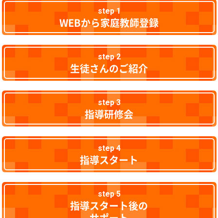
step 1
WEBから家庭教師登録
step 2
生徒さんのご紹介
step 3
指導研修会
step 4
指導スタート
step 5
指導スタート後の