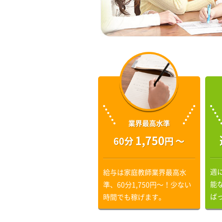
業界最高水準
1,750
60分
円 〜
週
給与は家庭教師業界最高水
能
準、60分1,750円〜！少ない
ば
時間でも稼げます。