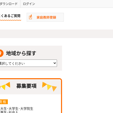
ダウンロード
ログイン
よくあるご質問
地域から探す
資 格
大生･大学生･大学院生
専生･社会人