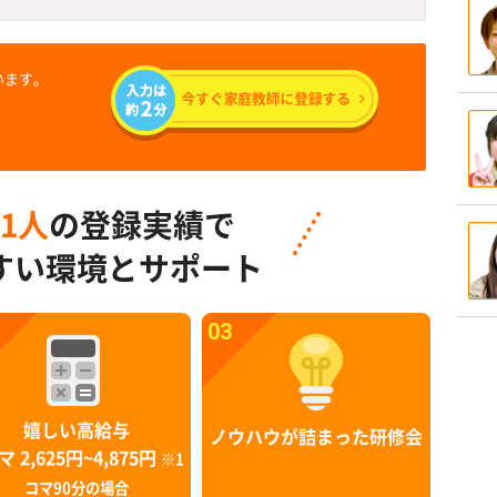
います。
91人
の登録実績で
すい環境とサポート
03
嬉しい高給与
ノウハウが詰まった研修会
マ 2,625円~4,875円
※1
コマ90分の場合