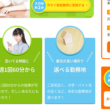
2
空いてる時間に
都合の良い場所で
週1回60分から
選べる勤務地
に1回60分からの指導が可
ご自宅近く、大学・バイト先
なので、忙しいあなたにも
の近くなど、多彩な勤務地が
っちり！
選べます！