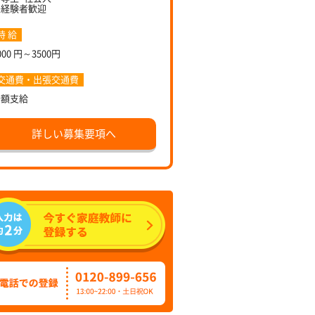
未経験者歓迎
時 給
000 円～3500円
交通費・出張交通費
全額支給
詳しい募集要項へ