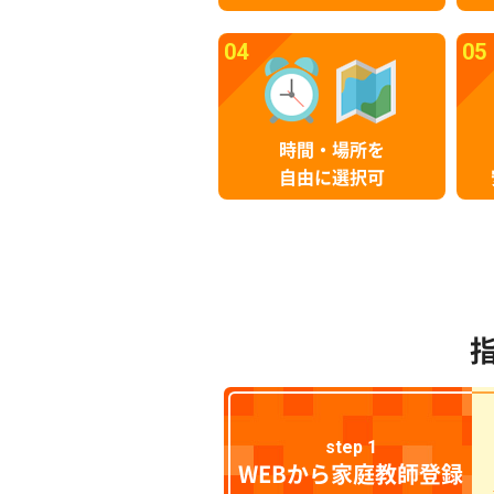
04
05
時間・場所を
自由に選択可
step 1
WEBから家庭教師登録