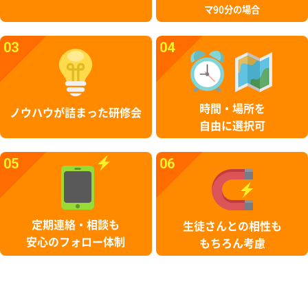
マ90分の場合
03
04
時間・場所を
ノウハウが詰まった研修会
自由に選択可
05
06
定期連絡・相談も
生徒さんとの相性も
安心のフォロー体制
もちろん考慮