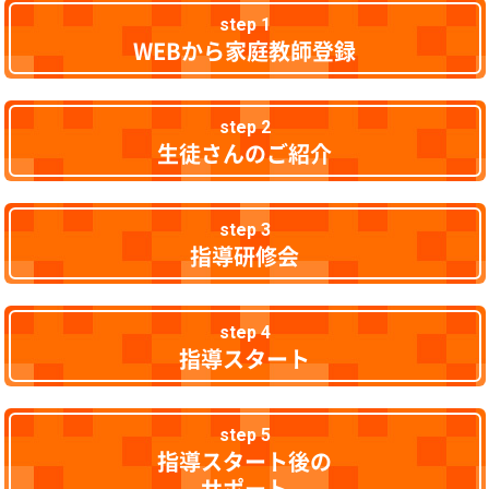
step 1
WEBから家庭教師登録
step 2
生徒さんのご紹介
step 3
指導研修会
step 4
指導スタート
step 5
指導スタート後の