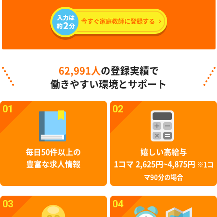
62,991人
の登録実績で
働きやすい環境とサポート
01
02
毎日50件以上の
嬉しい高給与
豊富な求人情報
1コマ 2,625円~4,875円
※1コ
マ90分の場合
03
04