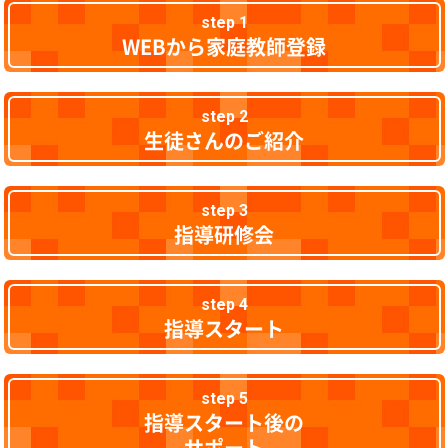
step 1
WEBから家庭教師登録
step 2
生徒さんのご紹介
step 3
指導研修会
step 4
指導スタート
step 5
指導スタート後の