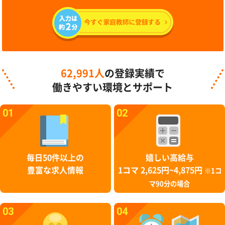
62,991人
の登録実績で
働きやすい環境とサポート
01
02
毎日50件以上の
嬉しい高給与
豊富な求人情報
1コマ 2,625円~4,875円
※1コ
マ90分の場合
03
04