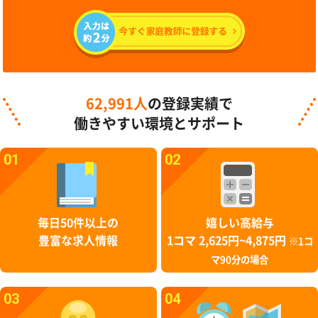
62,991人
の登録実績で
働きやすい環境とサポート
01
02
毎日50件以上の
嬉しい高給与
豊富な求人情報
1コマ 2,625円~4,875円
※1コ
マ90分の場合
03
04