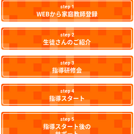
step 1
WEBから家庭教師登録
step 2
生徒さんのご紹介
step 3
指導研修会
step 4
指導スタート
step 5
指導スタート後の