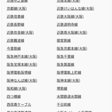
京阪中之島線
京阪本線(大阪)
京都線(大阪)
近鉄けいはんな線(大阪)
近鉄信貴線
近鉄大阪線(大阪)
近鉄長野線
近鉄道明寺線
近鉄奈良線(大阪)
近鉄南大阪線(大阪)
近鉄難波線
御堂筋線
今里筋線
阪急京都本線(大阪)
阪急神戸本線(大阪)
阪急千里線
阪急宝塚本線(大阪)
阪急箕面線
阪堺電軌阪堺線
阪堺電軌上町線
阪神なんば線(大阪)
阪神本線(大阪)
阪和線(大阪)
堺筋線
四つ橋線
水間鉄道水間線
西信貴ケーブル
千日前線