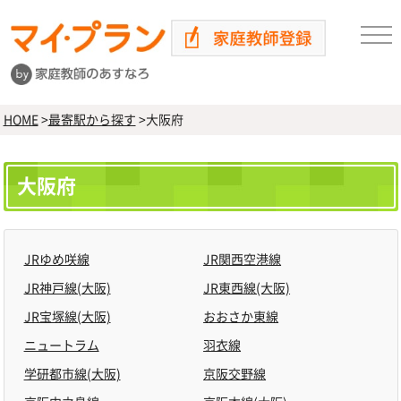
HOME
>
最寄駅から探す
>
大阪府
大阪府
JRゆめ咲線
JR関西空港線
JR神戸線(大阪)
JR東西線(大阪)
JR宝塚線(大阪)
おおさか東線
ニュートラム
羽衣線
学研都市線(大阪)
京阪交野線