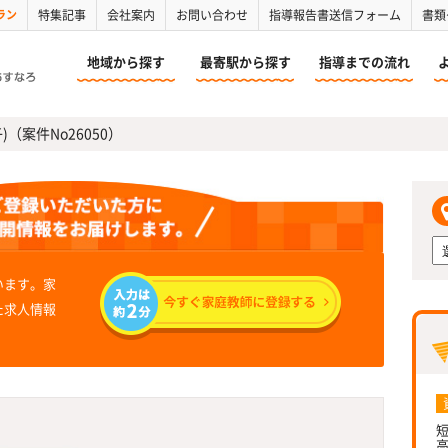
ラン
特集記事
会社案内
お問い合わせ
指導報告書送信フォーム
書類
地域から探す
最寄駅から探す
指導までの流れ
)（案件No26050）
います。家
た求人情報
短
高