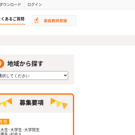
ダウンロード
ログイン
よくあるご質問
地域から探す
資 格
大生･大学生･大学院生
専生･社会人