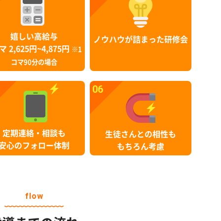
嬉しい高給与
ノウハウが詰まった研修会
マ 2,625円~4,875円
※1
コマ90分の場合
06
定期連絡・相談も
生徒さんとの相性も
安心のフォロー体制
もちろん考慮
flow