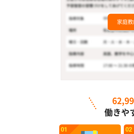
家庭教
62,9
働きや
01
02