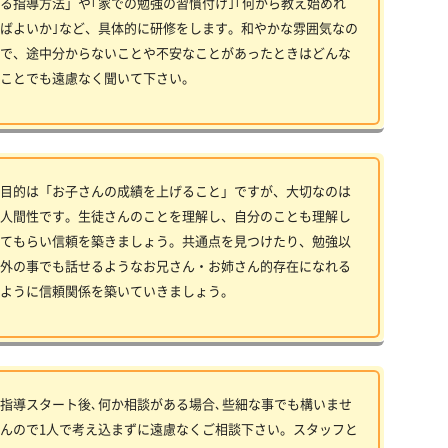
る指導方法」や｢家での勉強の習慣付け｣｢何から教え始めれ
ばよいか｣など、具体的に研修をします。和やかな雰囲気なの
で、途中分からないことや不安なことがあったときはどんな
ことでも遠慮なく聞いて下さい。
目的は「お子さんの成績を上げること」ですが、大切なのは
人間性です。生徒さんのことを理解し、自分のことも理解し
てもらい信頼を築きましょう。共通点を見つけたり、勉強以
外の事でも話せるようなお兄さん・お姉さん的存在になれる
ように信頼関係を築いていきましょう。
指導スタート後､何か相談がある場合､些細な事でも構いませ
んので1人で考え込まずに遠慮なくご相談下さい。スタッフと