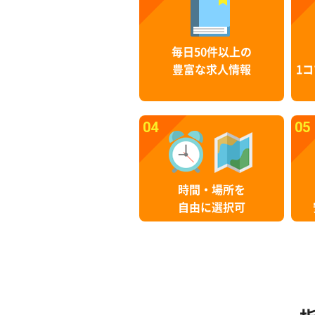
毎日50件以上の
豊富な求人情報
1コ
04
05
時間・場所を
自由に選択可