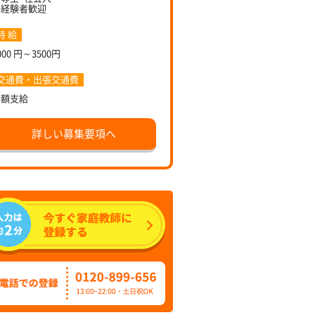
未経験者歓迎
時 給
000 円～3500円
交通費・出張交通費
全額支給
詳しい募集要項へ