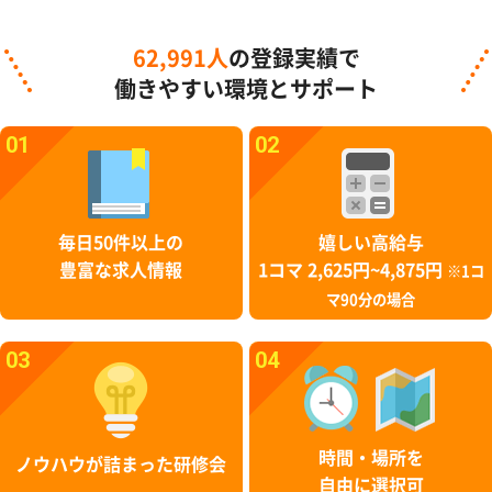
62,991人
の登録実績で
働きやすい環境とサポート
01
02
毎日50件以上の
嬉しい高給与
豊富な求人情報
1コマ 2,625円~4,875円
※1コ
マ90分の場合
03
04
時間・場所を
ノウハウが詰まった研修会
自由に選択可