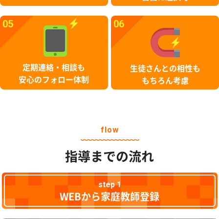
05
06
定期連絡・相談も
生徒さんとの相性も
安心のフォロー体制
もちろん考慮
flow
指導までの流れ
step 1
WEBから家庭教師登録