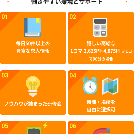
働きやすい環境とサポート
01
02
毎日50件以上の
嬉しい高給与
豊富な求人情報
1コマ 2,625円~4,875円
※1コ
マ90分の場合
03
04
時間・場所を
ノウハウが詰まった研修会
自由に選択可
05
06