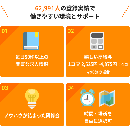
62,991人
の登録実績で
働きやすい環境とサポート
01
02
毎日50件以上の
嬉しい高給与
豊富な求人情報
1コマ 2,625円~4,875円
※1コ
マ90分の場合
03
04
時間・場所を
ノウハウが詰まった研修会
自由に選択可