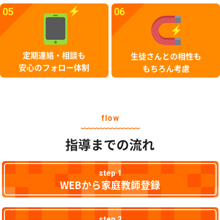
05
06
定期連絡・相談も
生徒さんとの相性も
安心のフォロー体制
もちろん考慮
flow
指導までの流れ
step 1
WEBから家庭教師登録
step 2