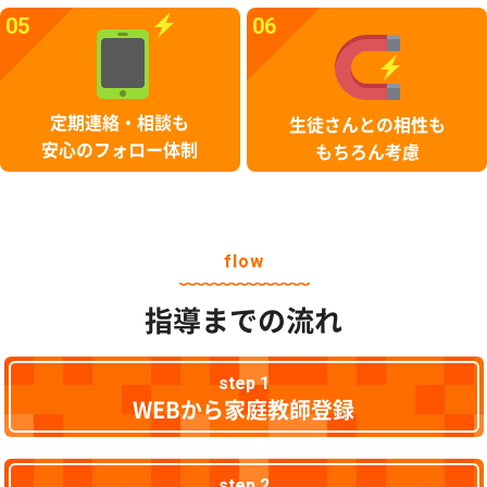
05
06
定期連絡・相談も
生徒さんとの相性も
安心のフォロー体制
もちろん考慮
flow
指導までの流れ
step 1
WEBから家庭教師登録
step 2