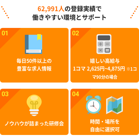
62,991人
の登録実績で
働きやすい環境とサポート
01
02
毎日50件以上の
嬉しい高給与
豊富な求人情報
1コマ 2,625円~4,875円
※1コ
マ90分の場合
03
04
時間・場所を
ノウハウが詰まった研修会
自由に選択可