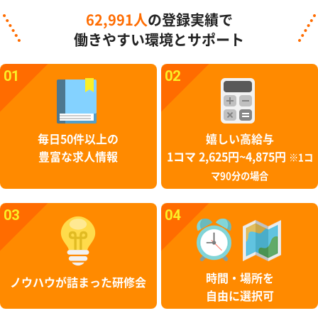
62,991人
の登録実績で
働きやすい環境とサポート
01
02
毎日50件以上の
嬉しい高給与
豊富な求人情報
1コマ 2,625円~4,875円
※1コ
マ90分の場合
03
04
時間・場所を
ノウハウが詰まった研修会
自由に選択可