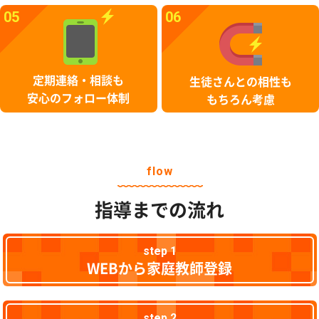
05
06
定期連絡・相談も
生徒さんとの相性も
安心のフォロー体制
もちろん考慮
flow
指導までの流れ
step 1
WEBから家庭教師登録
step 2